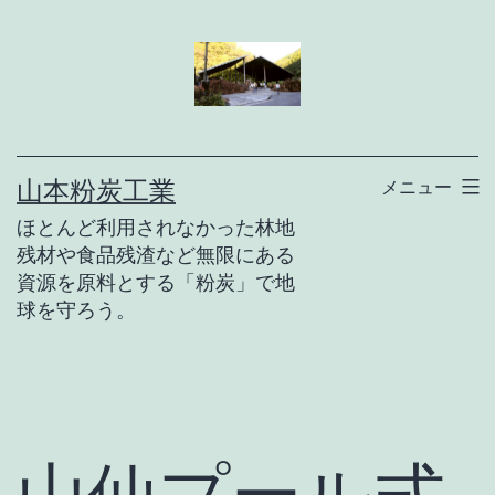
コ
ン
テ
ン
ツ
山本粉炭工業
メニュー
へ
ほとんど利用されなかった林地
ス
残材や食品残渣など無限にある
キ
資源を原料とする「粉炭」で地
球を守ろう。
ッ
プ
山仙プール式