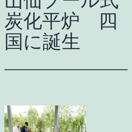
炭化平炉 四
国に誕生