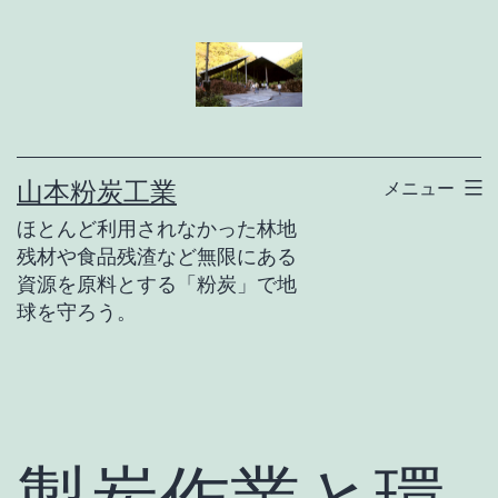
コ
ン
テ
ン
ツ
山本粉炭工業
メニュー
へ
ほとんど利用されなかった林地
ス
残材や食品残渣など無限にある
キ
資源を原料とする「粉炭」で地
球を守ろう。
ッ
プ
製炭作業と環