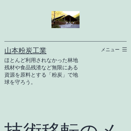
コ
ン
テ
ン
ツ
山本粉炭工業
メニュー
へ
ほとんど利用されなかった林地
ス
残材や食品残渣など無限にある
キ
資源を原料とする「粉炭」で地
球を守ろう。
ッ
プ
技術移転のメ