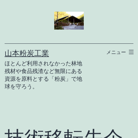
コ
ン
テ
ン
ツ
山本粉炭工業
メニュー
へ
ほとんど利用されなかった林地
ス
残材や食品残渣など無限にある
キ
資源を原料とする「粉炭」で地
球を守ろう。
ッ
プ
技術移転先企