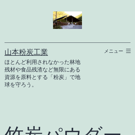
コ
ン
テ
ン
ツ
山本粉炭工業
メニュー
へ
ほとんど利用されなかった林地
ス
残材や食品残渣など無限にある
キ
資源を原料とする「粉炭」で地
球を守ろう。
ッ
プ
竹炭パウダー