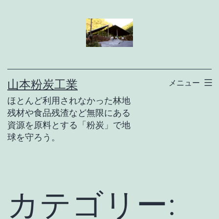
コ
ン
テ
ン
ツ
山本粉炭工業
メニュー
へ
ほとんど利用されなかった林地
ス
残材や食品残渣など無限にある
キ
資源を原料とする「粉炭」で地
球を守ろう。
ッ
プ
カテゴリー: