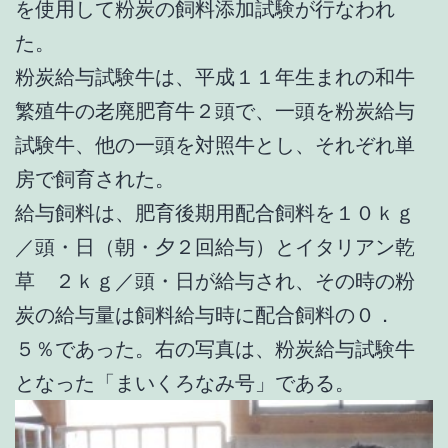
を使用して粉炭の飼料添加試験が行なわれ
た。
粉炭給与試験牛は、平成１１年生まれの和牛
繁殖牛の老廃肥育牛２頭で、一頭を粉炭給与
試験牛、他の一頭を対照牛とし、それぞれ単
房で飼育された。
給与飼料は、肥育後期用配合飼料を１０ｋｇ
／頭・日（朝・夕２回給与）とイタリアン乾
草 ２ｋｇ／頭・日が給与され、その時の粉
炭の給与量は飼料給与時に配合飼料の０．
５％であった。右の写真は、粉炭給与試験牛
となった「まいくろなみ号」である。