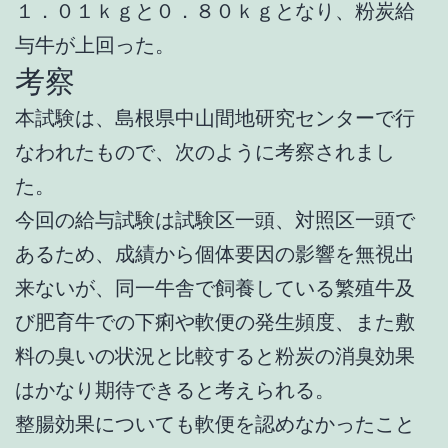
１．０１ｋｇと０．８０ｋｇとなり、粉炭給
与牛が上回った。
考察
本試験は、島根県中山間地研究センターで行
なわれたもので、次のように考察されまし
た。
今回の給与試験は試験区一頭、対照区一頭で
あるため、成績から個体要因の影響を無視出
来ないが、同一牛舎で飼養している繁殖牛及
び肥育牛での下痢や軟便の発生頻度、また敷
料の臭いの状況と比較すると粉炭の消臭効果
はかなり期待できると考えられる。
整腸効果についても軟便を認めなかったこと